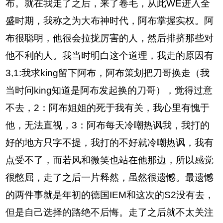
布。就在我走了之后，来了卷毛，从此WE进入全
盛时期，我称之为大布神时代，阿布掌握实权。阿
布很聪明，他很会拉拢厉害的人，然后排挤那些对
他不利的人。我当时明白这个道理，我走的原因有
3,1:我求king留下阿布，阿布策划把刀哥换走（我
当时问king知道是阿布发起换的刀哥），觉得过意
不去，2：阿布姐姐的死于我有关，我心里有愧于
他，无法直视，3：阿布每天冷嘲热讽我，我打的
好的地方只字不提，我打的不好就冷嘲热讽，我有
点受不了，而若风和微笑也站在他那边，所以感觉
很憋屈，走了之后一片释然，虽然很遗憾。最遗憾
的两件事就是年初的德国IEM和这次的S2没有去，
但是自己选择的路绝不后悔。走了之后就不太关注