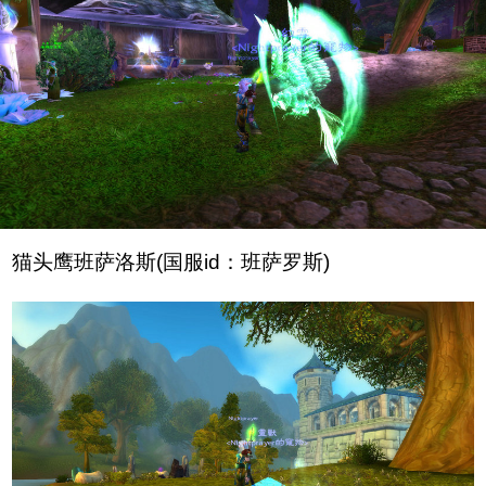
猫头鹰班萨洛斯(国服id：班萨罗斯)