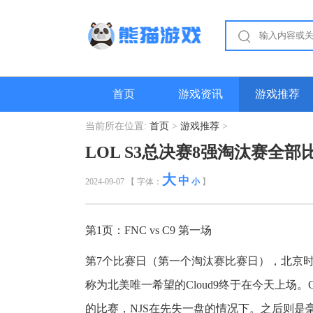
首页
游戏资讯
游戏推荐
当前所在位置:
首页
>
游戏推荐
>
LOL S3总决赛8强淘汰赛全
大
中
2024-09-07 【 字体：
小
】
第1页：FNC vs C9 第一场
第7个比赛日（第一个淘汰赛比赛日），北京时间
称为北美唯一希望的Cloud9终于在今天上场。C9
的比赛，NJS在先失一盘的情况下。之后则是