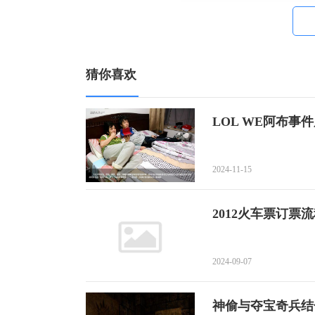
（微信扫码关注）
猜你喜欢
热门赛事关注
LPL职业联赛
LOL WE阿布事
LCK职业联赛
MSI季中赛
2024-11-15
德玛西亚杯
2012火车票订票流
LCS北美联赛
LCS欧洲联赛
2024-09-07
LMS职业联赛
神偷与夺宝奇兵结合