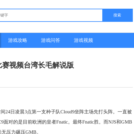
搜索
游戏攻略
游戏问答
游戏视频
部比赛视频台湾长毛解说版
24日凌晨3点第一支种子队Cloud9坐阵主场先打头阵。一直被
面对的是目前欧洲的皇者Fnatic。最终Fnatic胜。而NJS和GMB
毫无压力碾压GMB。