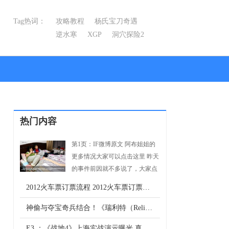
Tag热词：
攻略教程
杨氏宝刀奇遇
逆水寒
XGP
洞穴探险2
线索1
热门内容
第1页：IF微博原文 阿布姐姐的
更多情况大家可以点击这里 昨天
的事件前因就不多说了，大家点
-->
击这里回顾。
2012火车票订票流程 2012火车票订票攻略
神偷与夺宝奇兵结合！《瑞利特（Relikt）》震撼公布 首批截图欣赏
E3 ：《战地4》上海实战演示曝光 真实摩天楼炸碎 引进可能性为0