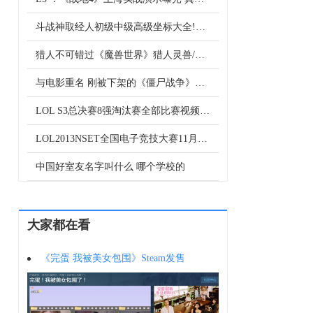
斗战神取经人初级中级高级坐标大全!任务怎么接
猎人不可错过《魔兽世界》猎人灵兽/稀有/唯一模型宠物图鉴。
与电影重名 刚被下架的《僵尸战争》商标又被吊销
LOL S3总决赛8强淘汰赛全部比赛视频台湾长毛解说版
LOL2013NSET全国电子竞技大赛11月8日各组各站队比赛结果
中国好室友名字叫什么 哪个学校的
大家都在看
《完蛋 我被美女包围》Steam发售