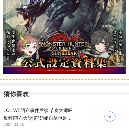
猜你喜欢
LOL WE阿布事件后续!节奏大师IF
爆料!阿布大导演?姐姐自杀也是
2024-11-15
演?