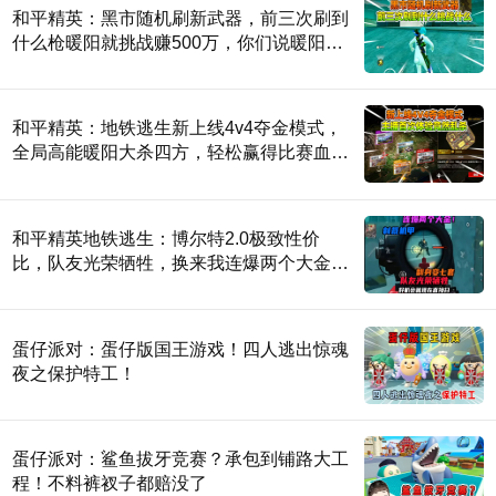
和平精英：黑市随机刷新武器，前三次刷到
什么枪暖阳就挑战赚500万，你们说暖阳能
成功吗？
和平精英：地铁逃生新上线4v4夺金模式，
全局高能暖阳大杀四方，轻松赢得比赛血赚
250万！
和平精英地铁逃生：博尔特2.0极致性价
比，队友光荣牺牲，换来我连爆两个大金！
#七图博尔特
蛋仔派对：蛋仔版国王游戏！四人逃出惊魂
夜之保护特工！
蛋仔派对：鲨鱼拔牙竞赛？承包到铺路大工
程！不料裤衩子都赔没了