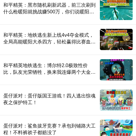
和平精英：黑市随机刷新武器，前三次刷到
什么枪暖阳就挑战赚500万，你们说暖阳能
成功吗？
和平精英：地铁逃生新上线4v4夺金模式，
全局高能暖阳大杀四方，轻松赢得比赛血赚
250万！
和平精英地铁逃生：博尔特2.0极致性价
比，队友光荣牺牲，换来我连爆两个大金！
#七图博尔特
蛋仔派对：蛋仔版国王游戏！四人逃出惊魂
夜之保护特工！
蛋仔派对：鲨鱼拔牙竞赛？承包到铺路大工
程！不料裤衩子都赔没了