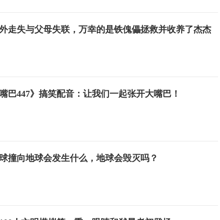
外走失与父母失联，万幸的是铁傀儡拯救并收养了杰杰
嘴巴447》搞笑配音：让我们一起张开大嘴巴！
球撞向地球会发生什么，地球会毁灭吗？