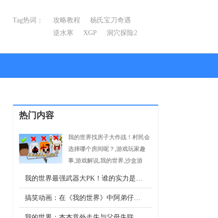
Tag热词：
攻略教程
杨氏宝刀奇遇
逆水寒
XGP
洞穴探险2
线索1
热门内容
我的世界找房子大作战！村民会
选择哪个房间呢？,游戏玩家趣
事,游戏解说,我的世界,沙盒游
-->
戏,MojangStudios
我的世界最强武器大PK！谁的实力是最强的？
搞笑动画：在《我的世界》中阿弟仔的游戏日常，来跟着他一步步升级吧！
我的世界：杰杰意外走失与父母失联，万幸的是铁傀儡拯救并收养了杰杰