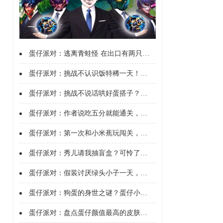
蛋仔派对：逃离青蛙怪 在出口有两只青蛙 一直跑不要停
蛋仔派对：挑战不认识饭特稀一天！看看这小子会作何反应？}
蛋仔派对：挑战不说话哄好蛋搭子？我直接送她一个全皮账号！
蛋仔派对：作者说吃五分就能通关，于是五分豆自己长脚跑了！}
蛋仔派对：第一次和小米蕉玩闯关，没想到我们竟然这么菜！
蛋仔派对：秀儿请我抽盲盒？可怜了哇咔辉哥，再也找不到蛋搭子了
蛋仔派对：假装讨厌绿头小子一天，他居然要找人收拾我！
蛋仔派对：狗蛋的身世之谜？蛋仔小剧场！
蛋仔派对：盘点蛋仔颜值最高的皮肤，看看有没有你喜欢的！}