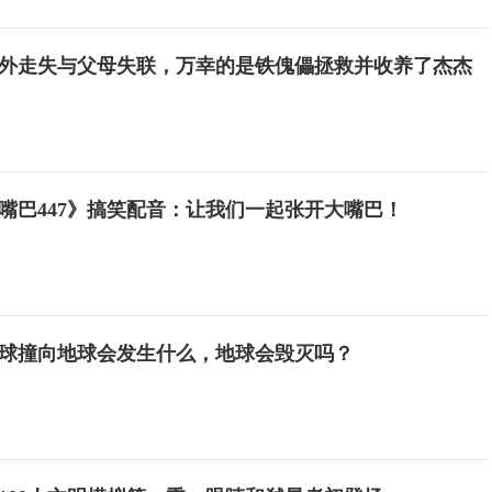
外走失与父母失联，万幸的是铁傀儡拯救并收养了杰杰
嘴巴447》搞笑配音：让我们一起张开大嘴巴！
球撞向地球会发生什么，地球会毁灭吗？