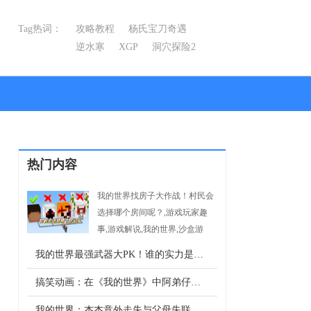
Tag热词：
攻略教程
杨氏宝刀奇遇
逆水寒
XGP
洞穴探险2
线索1
热门内容
我的世界找房子大作战！村民会
选择哪个房间呢？,游戏玩家趣
事,游戏解说,我的世界,沙盒游
-->
戏,MojangStudios
我的世界最强武器大PK！谁的实力是最强的？
搞笑动画：在《我的世界》中阿弟仔的游戏日常，来跟着他一步步升级吧！
我的世界：杰杰意外走失与父母失联，万幸的是铁傀儡拯救并收养了杰杰