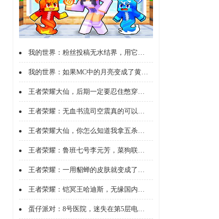
我的世界：粉丝投稿无水结界，用它爆改海洋樱花房！
我的世界：如果MC中的月亮变成了黄色，请尽快退出游戏！
王者荣耀大仙，后期一定要忍住憋穿甲，想C就得这么来明白了吗？
王者荣耀：无血书流司空震真的可以这样玩？
王者荣耀大仙，你怎么知道我拿五杀了，看我一手小乔，爆炸输出，五杀到手
王者荣耀：鲁班七号李元芳，菜狗联动新皮肤，也太可爱了吧
王者荣耀：一用貂蝉的皮肤就变成了这个样子
王者荣耀：铠冥王哈迪斯，无缘国内服，孙策泡到下个月
蛋仔派对：8号医院，迷失在第5层电梯，遭遇柯南黑衣人