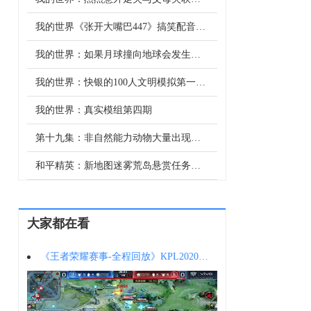
我的世界《张开大嘴巴447》搞笑配音：让我们一起张开大嘴巴！
我的世界：如果月球撞向地球会发生什么，地球会毁灭吗？
我的世界：快银的100人文明模拟第一季，眼睛和弑星者初登场
我的世界：真实模组第四期
第十九集：非自然能力动物大量出现，男人担心这些能力有着强大的存在会威胁到男人。
和平精英：新地图迷雾荒岛悬赏任务，雾天这么难玩，还能不能挑战300万赚呢？
大家都在看
《王者荣耀赛事-全程回放》KPL2020春季赛W5D3成都AGvsLGD大鹅第1场}