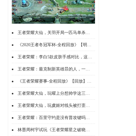
王者荣耀大仙，关羽开局一匹马单杀夏侯，后期简单一踩旋转直接秒C
《2020王者冬冠军杯-全程回放》【明星表演赛】全是明星表演赛入场采访相互放狠话
王者荣耀：李白5款皮肤手感对比，这皮肤比荣耀典藏性价比还高？}
王者荣耀：最克制新英雄暃的人，一定是猴子没有之一}
《王者荣耀赛事-全程回放》【回放】KPL夏季赛AGvsTTG第1局}
王者荣耀大仙，玩曜上分想帅学这三招，笑傲江湖纵横四海妥妥的}
王者荣耀大仙，玩虞姬对线头被打歪了咋办？且看0-2如何到13-2逆转局势
王者荣耀：百里守约是没有普攻键吗？为啥大家只用二技能喵
林墨周柯宇试玩《王者荣耀星之破晓》直呼好玩_综艺