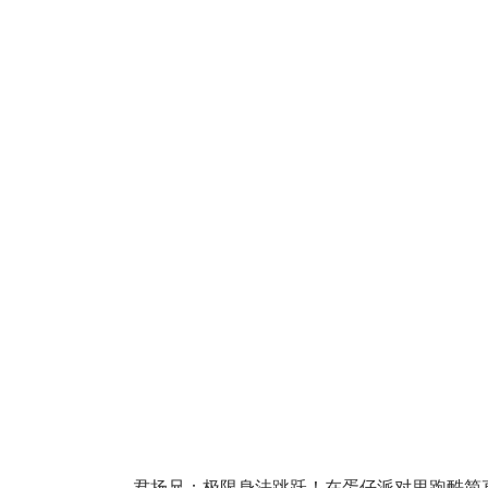
君扬兄：极限身法跳跃！在蛋仔派对里跑酷简