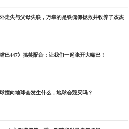
外走失与父母失联，万幸的是铁傀儡拯救并收养了杰杰
嘴巴447》搞笑配音：让我们一起张开大嘴巴！
球撞向地球会发生什么，地球会毁灭吗？