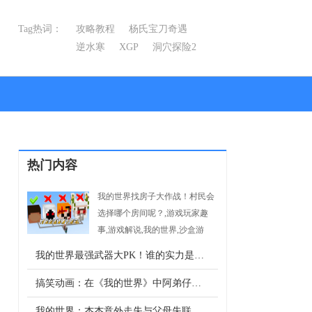
Tag热词：
攻略教程
杨氏宝刀奇遇
逆水寒
XGP
洞穴探险2
线索1
热门内容
我的世界找房子大作战！村民会
选择哪个房间呢？,游戏玩家趣
事,游戏解说,我的世界,沙盒游
-->
戏,MojangStudios
我的世界最强武器大PK！谁的实力是最强的？
搞笑动画：在《我的世界》中阿弟仔的游戏日常，来跟着他一步步升级吧！
我的世界：杰杰意外走失与父母失联，万幸的是铁傀儡拯救并收养了杰杰